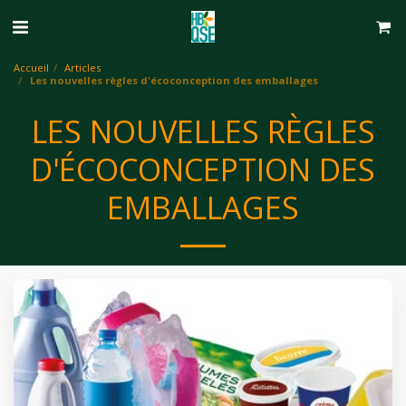
Accueil
Articles
Les nouvelles règles d'écoconception des emballages
LES NOUVELLES RÈGLES
D'ÉCOCONCEPTION DES
EMBALLAGES