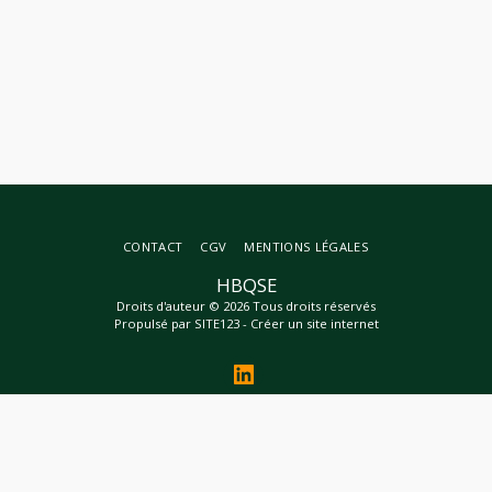
CONTACT
CGV
MENTIONS LÉGALES
HBQSE
Droits d'auteur © 2026 Tous droits réservés
Propulsé par
SITE123
-
Créer un site internet