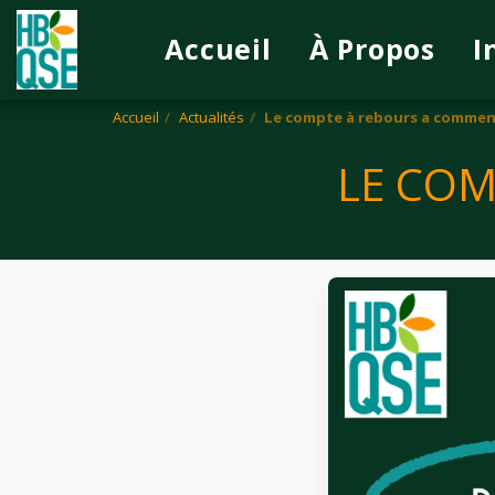
Accueil
À Propos
I
Accueil
Actualités
Le compte à rebours a commen
LE COM